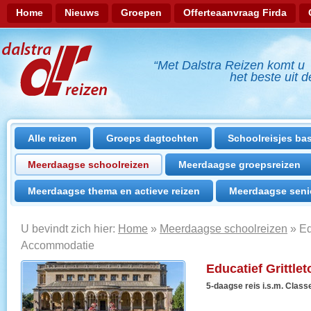
Home
Nieuws
Groepen
Offerteaanvraag Firda
Inloggen
“Met Dalstra Reizen komt u
het beste uit de 
Alle reizen
Groeps dagtochten
Schoolreisjes ba
Meerdaagse schoolreizen
Meerdaagse groepsreizen
Meerdaagse thema en actieve reizen
Meerdaagse seni
U bevindt zich hier:
Home
»
Meerdaagse schoolreizen
»
Ed
Accommodatie
Educatief Grittlet
5-daagse reis i.s.m. Clas