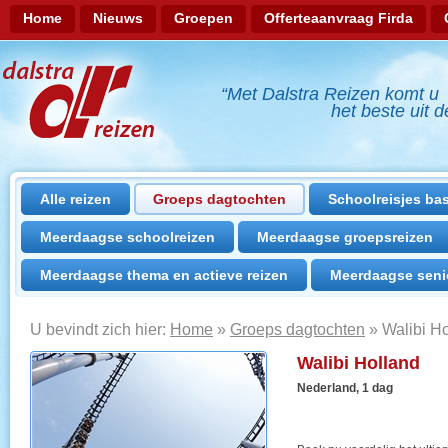
Home
Nieuws
Groepen
Offerteaanvraag Firda
Inloggen
“Met Dalstra Reizen komt u
het beste uit de 
Alle reizen
Groeps dagtochten
Schoolreisjes ba
Meerdaagse schoolreizen
Meerdaagse groepsreizen
Meerdaagse thema en actieve reizen
Meerdaagse seni
U bevindt zich hier:
Home
»
Groeps dagtochten
»
Walibi H
Walibi Holland
Nederland, 1 dag