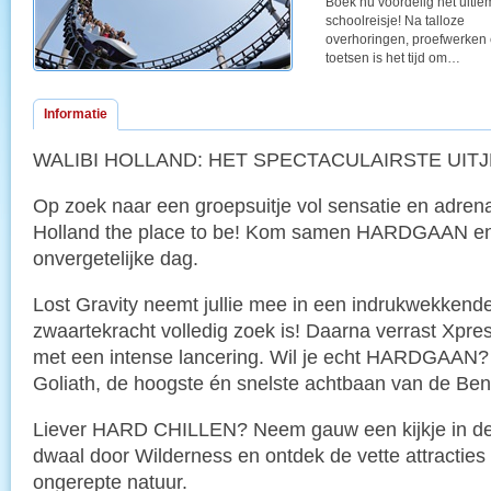
Boek nu voordelig het ultie
schoolreisje! Na talloze
overhoringen, proefwerken
toetsen is het tijd om…
Informatie
WALIBI HOLLAND: HET SPECTACULAIRSTE UITJ
Op zoek naar een groepsuitje vol sensatie en adrena
Holland the place to be! Kom samen HARDGAAN en
onvergetelijke dag.
Lost Gravity neemt jullie mee in een indrukwekkende
zwaartekracht volledig zoek is! Daarna verrast Xpress
met een intense lancering. Wil je echt HARDGAAN?
Goliath, de hoogste én snelste achtbaan van de Bene
Liever HARD CHILLEN? Neem gauw een kijkje in de
dwaal door Wilderness en ontdek de vette attracties
ongerepte natuur.